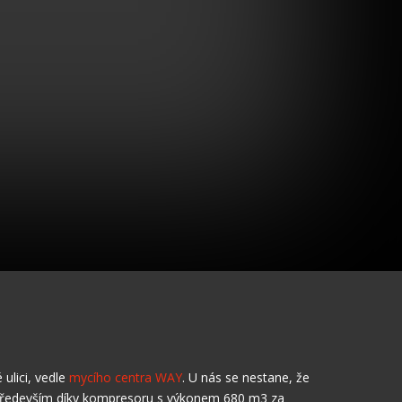
ulici, vedle
mycího centra WAY
. U nás se nestane, že
 a především díky kompresoru s výkonem 680 m3 za