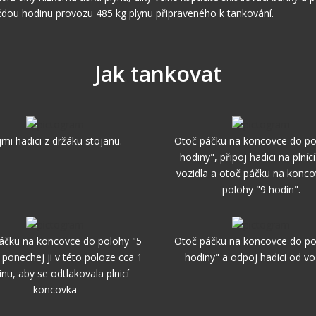
dou hodinu provozu 485 kg plynu připraveného k tankování.
Jak tankovat
jmi hadici z držáku stojanu.
Otoč páčku na koncovce do po
hodiny", připoj hadici na plnící
vozidla a otoč páčku na konc
polohy "9 hodin".
áčku na koncovce do polohy "5
Otoč páčku na koncovce do po
 ponechej ji v této poloze cca 1
hodiny" a odpoj hadici od voz
inu, aby se odtlakovala plnicí
koncovka