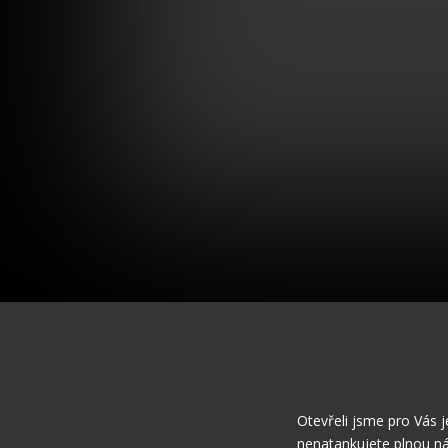
Otevřeli jsme pro Vás j
nenatankujete plnou ná