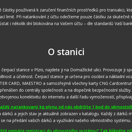
 částky používaná k zaručení finančních prostředků pro transakci, k
ací limit. Při natankování z účtu odečteme pouze částku za skutečně 
ůstat i několik dní blokována na Vašem účtu – dle standardů Vaší bank
O stanici
erpací stanice v Plzni, najdete ji na Domažlické ulici. Provozuje ji 
lnost a účelnost. Čerpací stanice je určena pro osobní a nákladní vo
ER CARD, MAESTRO a samozřejmě všechny karty CNG Cardcentrum. Pr
ášen do centrály společnosti a na dispečink bezpečnostní služby. 
vojenou konektivitu do internetu a další řadu vymožeností, přispívají
aždý natankovaný kg plynu od nás obdržíte 1 bod do věrnostní
a dárků a jejich stav je aktuálně zobrazen v katalogu. Každý z dárků
se na předání vašich dárků a využívání našeho věrnostního systému.
eště nemáte registraci do věrnostního systému? Tak klikněte zd