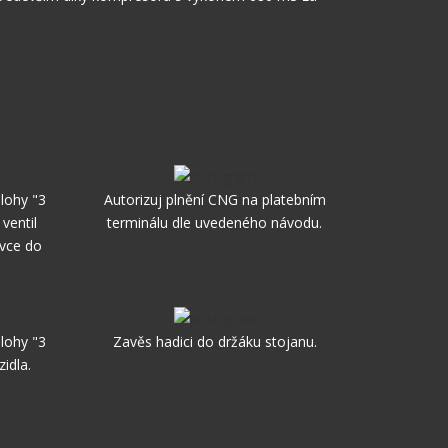
lohy "3
Autorizuj plnění CNG na platebním
 ventil
terminálu dle uvedeného návodu.
ovce do
lohy "3
Zavěs hadici do držáku stojanu.
idla.