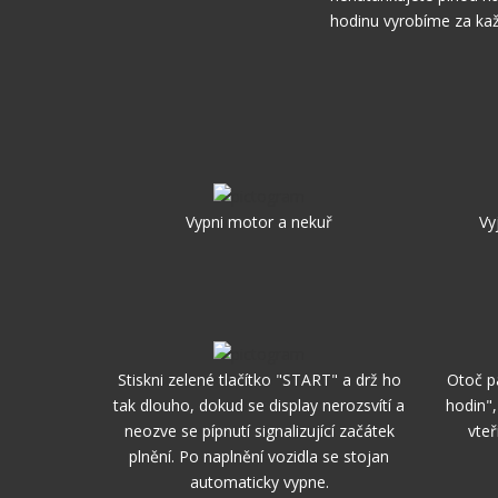
hodinu vyrobíme za kaž
Vypni motor a nekuř
Vy
Stiskni zelené tlačítko "START" a drž ho
Otoč p
tak dlouho, dokud se display nerozsvítí a
hodin",
neozve se pípnutí signalizující začátek
vteř
plnění. Po naplnění vozidla se stojan
automaticky vypne.