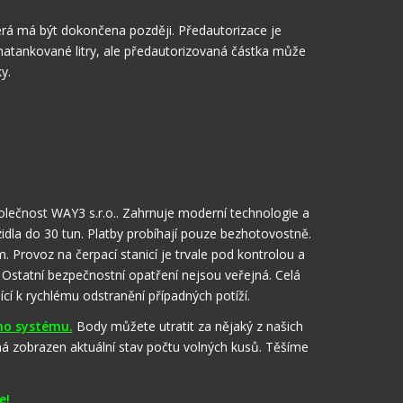
terá má být dokončena později. Předautorizace je
natankované litry, ale předautorizovaná částka může
y.
společnost WAY3 s.r.o.. Zahrnuje moderní technologie a
zidla do 30 tun. Platby probíhají pouze bezhotovostně.
ovoz na čerpací stanicí je trvale pod kontrolou a
Ostatní bezpečnostní opatření nejsou veřejná. Celá
cí k rychlému odstranění případných potíží.
ho systému.
Body můžete utratit za nějaký z našich
 má zobrazen aktuální stav počtu volných kusů. Těšíme
e!