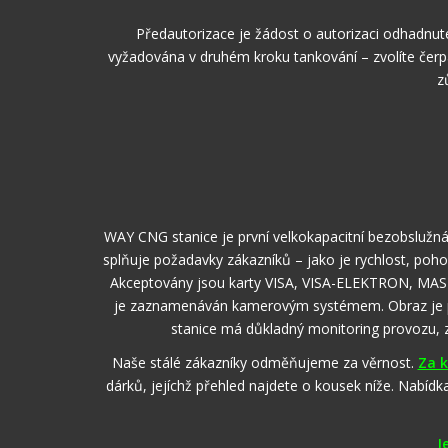
Předautorizace je žádost o autorizaci odhadnuté
vyžadována v druhém kroku tankování – zvolíte čerp
z
WAY CNG stanice je první velkokapacitní bezobslužná č
splňuje požadavky zákazníků – jako je rychlost, pohod
Akceptovány jsou karty VISA, VISA-ELEKTRON, MAST
je zaznamenáván kamerovým systémem. Obraz je přen
stanice má důkladný monitoring provozu, zd
Naše stálé zákazníky odměňujeme za věrnost.
Za k
dárků, jejíchž přehled najdete o kousek níže. Nabídk
J