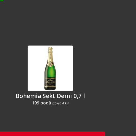
Bohemia Sekt Demi 0,7 l
199 bodů
(zbývá 4 ks)